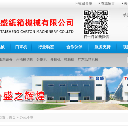
收藏台盛
在线留言
关
机械
口罩机
行业动态
合作伙伴
服务支持
视
纸箱设备
开槽模切机
分纸机
开槽机
钉箱机
广东纸箱机械
位置：
首页
>
办公环境