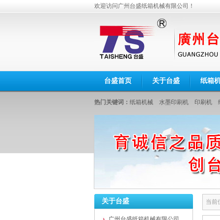
欢迎访问广州台盛纸箱机械有限公司！
台盛首页
关于台盛
纸箱
热门关键词：
纸箱机械
水墨印刷机
印刷机
关于台盛
当前
广州台盛纸箱机械有限公司